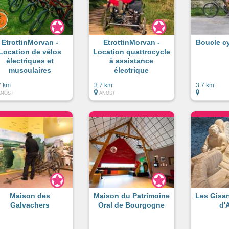
EtrottinMorvan -
EtrottinMorvan -
Boucle c
Location de vélos
Location quattrocycle
électriques et
à assistance
musculaires
électrique
7 km
3.7 km
3.7 km
ANOST
ANOST
Maison des
Maison du Patrimoine
Les Gisan
Galvachers
Oral de Bourgogne
d'