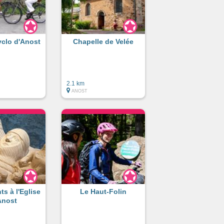
yclo d'Anost
Chapelle de Velée
2.1 km
ANOST
ts à l'Eglise
Le Haut-Folin
Anost