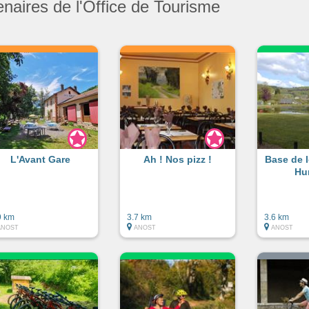
enaires de l'Office de Tourisme
L'Avant Gare
Ah ! Nos pizz !
Base de l
Hu
9 km
3.7 km
3.6 km
ANOST
ANOST
ANOST