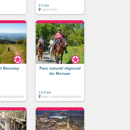
6.5 km
SAINT-PRIX
t Beuvray
Parc naturel régional
du Morvan
13.9 km
ER-SOUS-BEUVRAY
SAINT-LEGER-SOUS-BEUVRAY