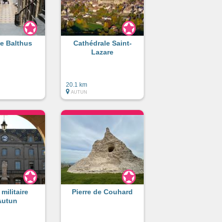
e Balthus
Cathédrale Saint-
Lazare
20.1 km
AUTUN
militaire
Pierre de Couhard
Autun