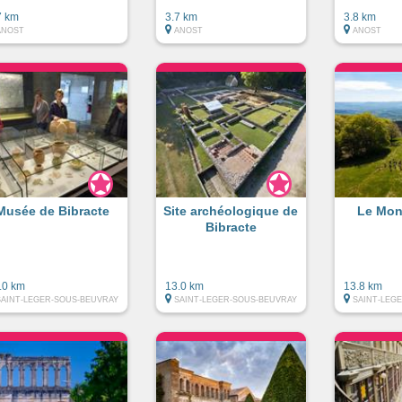
7 km
3.7 km
3.8 km
ANOST
ANOST
ANOST
Musée de Bibracte
Site archéologique de
Le Mon
Bibracte
.0 km
13.0 km
13.8 km
SAINT-LEGER-SOUS-BEUVRAY
SAINT-LEGER-SOUS-BEUVRAY
SAINT-LEG