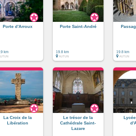
Porte d'Arroux
Porte Saint-André
Passag
.9 km
19.8 km
19.8 km
AUTUN
AUTUN
AUTUN
La Croix de la
Le trésor de la
Lycée 
Libération
Cathédrale Saint-
d'
Lazare